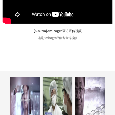
ESG
areers
[K-nutra] Amicogen官方宣传视频
CONTACT
这是Amicogen的官方宣传视频