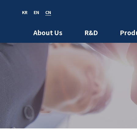
KR
EN
CN
EN
CN
About Us
R&D
Prod
bout us
R&D
roducts
nvestors
Media