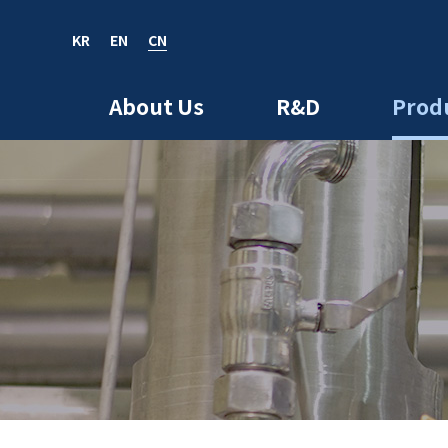
KR
EN
CN
EN
CN
About Us
R&D
Prod
bout us
R&D
roducts
nvestors
Media