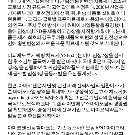
이다
. 3
대 안과질환 중 하나인 습성 황반변성 치료제의
2019
년
글로벌 시장 규모는 약
52
억 달러로 추정된다
. 2018
년 산업통
산자원부 과제로 선정되어 생쥐
,
쥐
,
원숭이 동물 실험을 이미
완료했다
.
그 결과 글로벌 표준치료제로 사용되는 아일리아
®
의 안구내 주사 투여 방식 대비 효력이 비열등함을 증명했다
.
올해 임상
1
상
IND
를 제출하고 임상을 시작할 계획이다
.
본 제
품은 세계 최초의 경구투여용 제품으로 편의성 및 안전성으로
인해 황반변성의 새로운 표준 치료제가 될 것으로 기대된다
.
이외에도 루게릭병 치료제
(YSB501)
는 이미 임상
2
상을 실시
한 후 조건부 품목허가를 받은 바 있다
.
국내 혹은 미국에서 임
상
3
상을 진행하여 희귀전문의약품으로 판매할 수 있으며
,
현
재 글로벌 임상
3
상 공동개발을 추진중에 있다
.
한편
,
아미코젠은 지난 몇 년간 미래 전략사업의 일환이자 기
존 바이오사업 영역을 확대하고자 경쟁력 있는 효소 치료제
(E
nzyme drug),
바이오의약 소재 혹은 그 전문 기업과의 협력을 적
극적으로 모색해왔다
.
그 결과 이번에 유스바이오팜의 경영권
을 확보하면서
,
중장기 미래 전략 사업으로 바이오의약품 개
발을 본격 추진할 계획이다
.
아미코젠 신용철 대표는
“
기존 유스바이오팜
R&D
파이프라
인에 자체적으로 개발 혹은 기술이전을 통해 확보된 신약 후