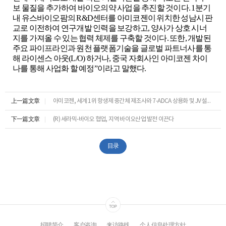
보 물질을 추가하여 바이오의약 사업을 추진할 것이다
. 1
분기
내 유스바이오팜의
R&D
센터를 아미코젠이 위치한 성남시 판
교로 이전하여 연구개발 인력을 보강하고
,
양사가 상호 시너
지를 가져올 수 있는 협력 체제를 구축할 것이다
.
또한
,
개발된
주요 파이프라인과 원천 플랫폼기술을 글로벌 파트너사를 통
해 라이센스 아웃
(L/O)
하거나
,
중국 자회사인 아미코젠 차이
나를 통해 사업화 할 예정
”
이라고 말했다
.
上一篇文章
아미코젠, 세계 1위 항생제 중간체 제조사와 7-ADCA 상용화 및 JV설립 계약 체결
下一篇文章
(R) 세라믹-바이오 협업, 지역 바이오산업 발전 이끈다
目录
招聘简介
客户咨询
来访路线
个人信息处理方针