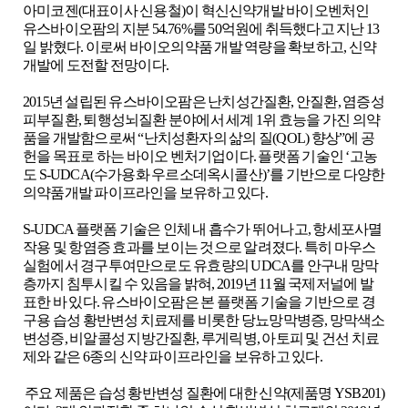
ESG
아미코젠
(
대표이사 신용철
)
이 혁신신약개발 바이오벤처인
유스바이오팜의 지분
54.76%
를
50
억원에 취득했다고 지난
13
일 밝혔다
.
이로써 바이오의약품 개발 역량을 확보하고
,
신약
areers
개발에 도전할 전망이다
.
2015
년 설립된 유스바이오팜은 난치성간질환
,
안질환
,
염증성
CONTACT
피부질환
,
퇴행성뇌질환 분야에서 세계
1
위 효능을 가진 의약
품을 개발함으로써
“
난치성환자의 삶의 질
(QOL)
향상
”
에 공
헌을 목표로 하는 바이오 벤처기업이다
.
플랫폼 기술인
‘
고농
도
S-UDCA(
수가용화 우르소데옥시콜산
)’
를 기반으로 다양한
의약품개발 파이프라인을 보유하고 있다
.
S-UDCA
플랫폼 기술은 인체 내 흡수가 뛰어나고
,
항세포사멸
작용 및 항염증 효과를 보이는 것으로 알려졌다
.
특히 마우스
실험에서 경구투여만으로도 유효량의
UDCA
를 안구내 망막
층까지 침투시킬 수 있음을 밝혀
, 2019
년
11
월 국제저널에 발
표한 바 있다
.
유스바이오팜은 본 플랫폼 기술을 기반으로 경
구용 습성 황반변성 치료제를 비롯한 당뇨망막병증
,
망막색소
변성증
,
비알콜성 지방간질환
,
루게릭병
,
아토피 및 건선 치료
제와 같은
6
종의 신약 파이프라인을 보유하고 있다
.
주요 제품은 습성 황반변성 질환에 대한 신약
(
제품명
YSB201)