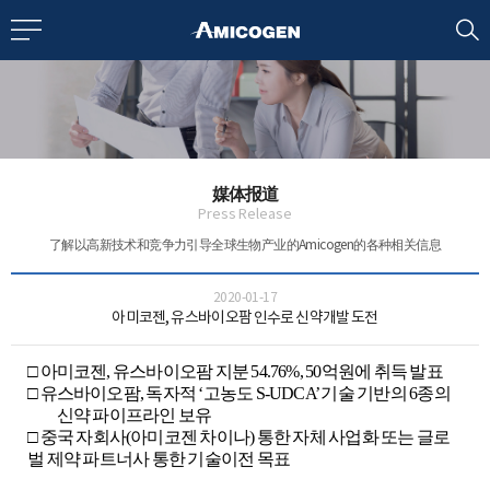
EN
CN
bout us
媒体报道
R&D
Press Release
了解以高新技术和竞争力引导全球生物产业的Amicogen的各种相关信息
roducts
2020-01-17
아미코젠, 유스바이오팜 인수로 신약개발 도전
nvestors
□
아미코젠
,
유스바이오팜 지분
54.76%, 50
억원에 취득 발표
□
유스바이오팜
,
독자적
‘
고농도
S-UDCA’
기술 기반의
6
종의
신약 파이프라인 보유
Media
□
중국 자회사
(
아미코젠 차이나
)
통한 자체 사업화 또는 글로
벌 제약 파트너사 통한 기술이전 목표