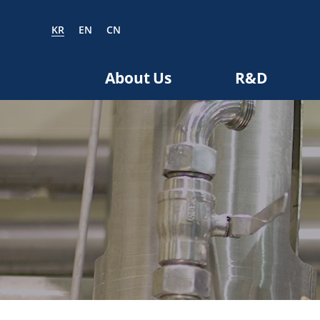
KR
EN
CN
EN
CN
About Us
R&D
bout us
R&D
roducts
nvestors
Media