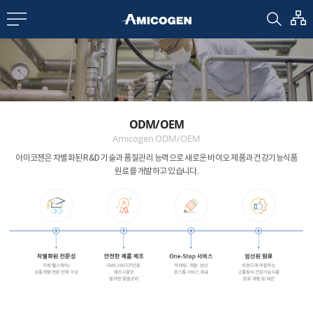
EN
CN
bout us
ODM/OEM
R&D
Amicogen ODM/OEM
아미코젠은 차별화된 R&D 기술과 품질관리 능력으로
새로운 바이오 제품과 건강기능식품
원료를 개발하고 있습니다.
roducts
nvestors
Media