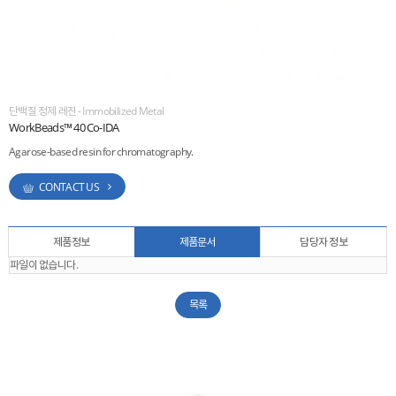
ESG
areers
단백질 정제 레진 - Immobilized Metal
WorkBeads™ 40 Co-IDA
Agarose-based resin for chromatography.
CONTACT US
제품정보
제품문서
담당자 정보
파일이 없습니다.
목록