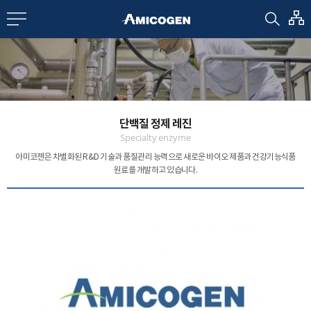
EN
CN
bout us
단백질 정제 레진
R&D
Specialty enzyme
아미코젠은 차별화된 R&D 기술과 품질관리 능력으로
새로운 바이오 제품과 건강기능식품
원료를 개발하고 있습니다.
roducts
nvestors
Media