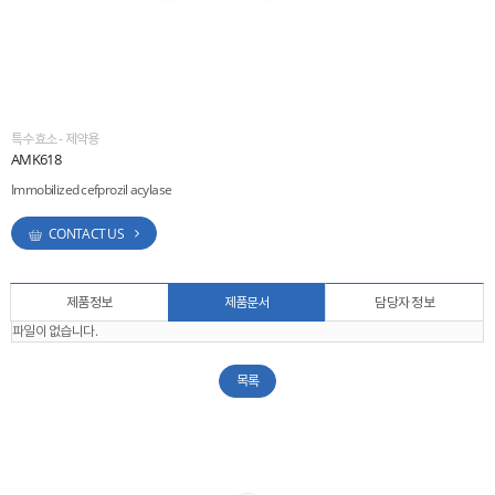
ESG
areers
특수효소 - 제약용
AMK618
Immobilized cefprozil acylase
CONTACT US
제품정보
제품문서
담당자 정보
파일이 없습니다.
목록