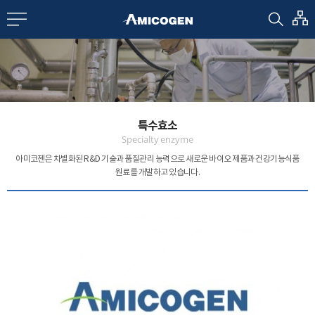
EN
CN
bout us
특수효소
R&D
Specialty enzyme
아미코젠은 차별화된 R&D 기술과 품질관리 능력으로
새로운 바이오 제품과 건강기능식품
원료를 개발하고 있습니다.
roducts
nvestors
Media