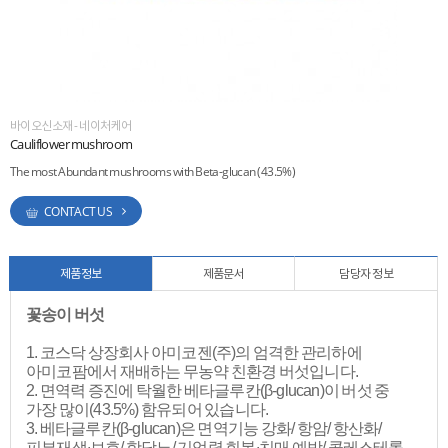
ESG
areers
바이오신소재 - 네이처케어
Cauliflower mushroom
The most Abundant mushrooms with Beta-glucan (43.5%)
CONTACT US
제품정보
제품문서
담당자 정보
꽃송이 버섯
1. 코스닥 상장회사 아미코젠(주)의 엄격한 관리하에
아미코팜에서 재배하는 무농약 친환경 버섯입니다.
2. 면역력 증진에 탁월한 베타글루칸(β-glucan)이 버섯 중
가장 많이(43.5%) 함유되어 있습니다.
3. 베타글루칸(β-glucan)은 면역기능 강화/ 항암/ 항산화/
피부재생∙보호/ 항당뇨/ 기억력 회복∙치매 예방/ 콜레스테롤