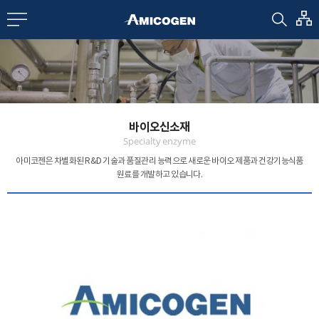
EN
CN
bout us
바이오신소재
R&D
Specialty enzyme
아미코젠은 차별화된 R&D 기술과 품질관리 능력으로
새로운 바이오 제품과 건강기능식품
원료를 개발하고 있습니다.
roducts
nvestors
Media