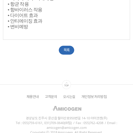
• 항균 작용
• 항바이러스 작용
• 다이어트 효과
• 안티에이징 효과
• 변비예방​
목록
채용안내
고객문의
오시는길
개인정보 처리방침
경상남도 진주시 문산읍 월아산로950번길 14-10 아미코젠(주)
Tel : 055)759-6161, 031)709-0640(IR팀)
/
Fax : 055)762-4208
/
Email :
amicogen@amicogen.com
Copyright ⓒ 2018 Amicogen, All Right Reserved.