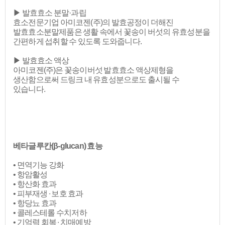
▶ 발효효소 분말·과립
효소전문기업 아미코젠(주)의 발효공정이 더해진
발효효소분말제품은 생활 속에서 꽃송이 버섯의 유효성분을
간편하게 섭취할 수 있도록 도와줍니다.
▶ 발효효소 액상
아미코젠(주)은 꽃송이버섯 발효효소 액상제형을
생산함으로써 드링크 내 유효성분으로도 출시될 수
있습니다.
베타글루칸(β-glucan) 효능
• 면역기능 강화
• 항암활성
• 항산화 효과
• 피부재생 ∙ 보호 효과
• 항당뇨 효과
• 콜레스테롤 수치저하
• 기억력 회복 ∙ 치매예방