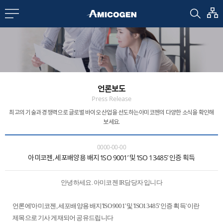
EN
CN
bout us
언론보도
R&D
Press Release
최고의 기술과 경쟁력으로 글로벌 바이오 산업을 선도하는
아미코젠의 다양한 소식을 확인해
보세요.
roducts
0000-00-00
아미코젠, 세포배양용 배지 ‘ISO 9001’ 및 ‘ISO 13485’ 인증 획득
nvestors
안녕하세요. 아미코젠 IR담당자 입니다
Media
언론에'아미코젠, 세포배양용 배지'ISO 9001' 및 'ISO13485' 인증 획득' 이란
제목으로 기사 게재되어 공유드립니다