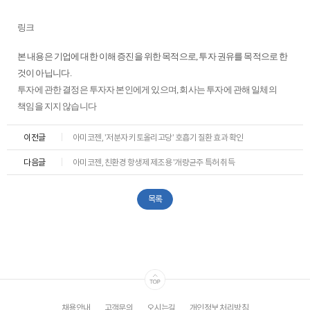
ESG
링크
areers
본 내용은 기업에 대한 이해 증진을 위한 목적으로, 투자 권유를 목적으로 한
것이 아닙니다.
투자에 관한 결정은 투자자 본인에게 있으며, 회사는 투자에 관해 일체의
책임을 지지 않습니다
이전글
아미코젠, '저분자 키토올리고당' 호흡기 질환 효과 확인
다음글
아미코젠, 친환경 항생제 제조용 '개량균주 특허 취득
목록
채용안내
고객문의
오시는길
개인정보 처리방침