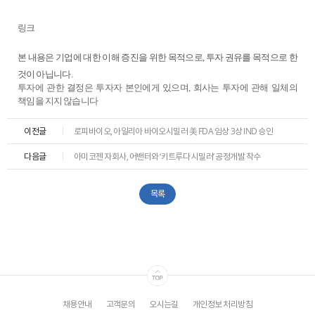
ESG
링크
areers
본 내용은 기업에 대한 이해 증진을 위한 목적으로, 투자 권유를 목적으로 한
것이 아닙니다.
투자에 관한 결정은 투자자 본인에게 있으며, 회사는 투자에 관해 일체의
책임을 지지 않습니다
이전글
로피바이오, 아일리아 바이오시밀러 美 FDA 임상 3상 IND 승인
다음글
아미코젠 자회사, 어밴터와 ‘키트루다 시밀러’ 공정개발 착수
목록
채용안내
고객문의
오시는길
개인정보 처리방침