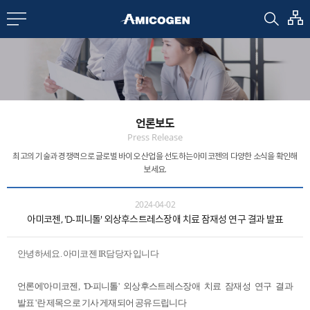
EN
CN
bout us
언론보도
R&D
Press Release
최고의 기술과 경쟁력으로 글로벌 바이오 산업을 선도하는
아미코젠의 다양한 소식을 확인해
보세요.
roducts
2024-04-02
아미코젠, 'D-피니톨' 외상후스트레스장애 치료 잠재성 연구 결과 발표
nvestors
안녕하세요. 아미코젠 IR담당자 입니다
Media
언론에'아미코젠, 'D-피니톨' 외상후스트레스장애 치료 잠재성 연구 결과
발표 '란 제목으로 기사 게재되어 공유드립니다