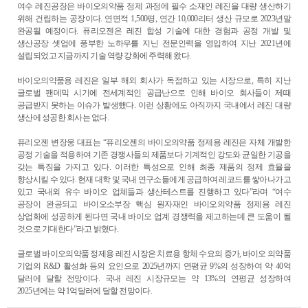
ESG
여수 레진공장은 바이오의약품 정제 과정에 필수 소재인 레진을 대량 생산하기
위해 건립하는 공장이다
.
연면적
1,500
평
,
연간
10,000
리터 생산 규모로
2023
년말
완공될 예정이다
.
퓨리오젠은 레진 합성 기술에 대한 경험과 공정 개발 및
areers
생산공장 셋업에 풍부한 노하우를 지닌 전문인력을 영입하여 지난
2021
년에
설립되었고 지금까지 기술 역량 강화에 주력해 왔다
.
바이오의약품용 레진은 일부 해외 회사가 독점하고 있는 시장으로
,
특히 지난
글로벌 팬데믹 시기에 전세계적인 공급난으로 인해 바이오 회사들이 제때
공급받지 못하는 이슈가 발생했다
.
이런 상황에도 아직까지 국내에서 레진 대량
생산에 성공한 회사는 없다
.
퓨리오젠 변장웅 대표는
“
퓨리오젠의 바이오의약품 정제용 레진은 자체 개발한
공정 기술을 적용하여 기존 경쟁사들의 제품보다 기계적인 강도와 균일한 기공을
갖는 특징을 가지고 있다
.
이러한 특성으로 인해 최종 제품의 정제 효율을
향상시킬 수 있다
.
현재 대학 및 국내 연구소들에게 공급하여 레코드를 쌓아나가고
있고 국내외 유수 바이오 업체들과 생산테스트를 진행하고 있다
”
라며
“
여수
공장이 완공되고 바이오소부장 핵심 원자재인 바이오의약품 정제용 레진
상업화에 성공하게 된다면 국내 바이오 업계 경쟁력을 제고하는데 큰 도움이 될
것으로 기대한다
”
라고 밝혔다
.
글로벌 바이오의약품 정제용 레진 시장은 치료용 항체 수요의 증가
,
바이오 의약품
기업의
R&D
활성화 등의 요인으로
2025
년까지 연평균
9%
의 성장하여 약
40
억
달러에 달할 전망이다
.
국내 레진 시장규모는 약
13%
의 연평균 성장하여
2025
년에는 약
1
억달러에 달할 전망이다
.