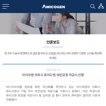
EN
CN
bout us
언론보도
R&D
Press Release
최고의 기술과 경쟁력으로 글로벌 바이오 산업을 선도하는
아미코젠의 다양한 소식을 확인해
보세요.
roducts
2023-03-14
아미코젠 자회사 퓨리오젠, 레진공장 착공식 진행
nvestors
바이오의약품 정제용 레진 국산화를 추진하고 있는 아미코젠의 자회사
Media
퓨리오젠이
13
일 여수 레진공장 착공식을 가졌다고 밝혔다
.
이번 착공식은
퓨리오젠 변장웅 대표이사 등 임직원 및 행사 관계자
20
여명이 참석한 가운데
진행됐다
.