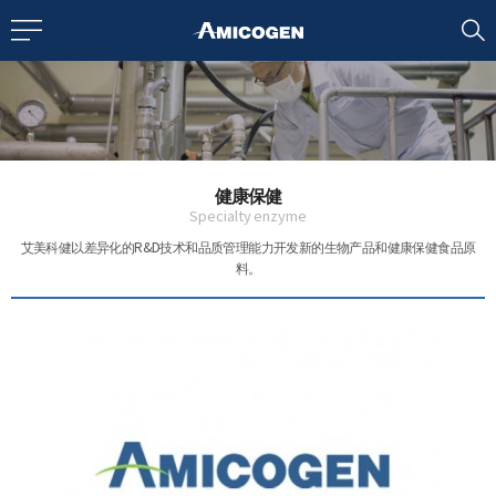
EN
CN
bout us
健康保健
R&D
Specialty enzyme
艾美科健以差异化的R&D技术和品质管理能力
开发新的生物产品和健康保健食品原
料。
roducts
nvestors
Media