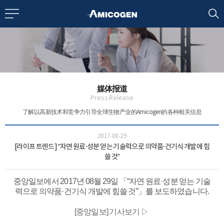
EN
CN
bout us
媒体报道
R&D
Press Release
了解以高新技术和竞争力引导全球生物产业的Amicogen的各种相关信息
roducts
2017-08-29
[라이프 트렌드] “자연 원료·성분 얻는 기술력으로 의약품·건기식 개발에 힘
쓸 것”
nvestors
중앙일보에서 2017년 08월 29일 「“자연 원료·성분 얻는 기술
력으로 의약품·건기식 개발에 힘쓸 것”」를 보도하였습니다.
Media
[중앙일보] 기사보기 ▷