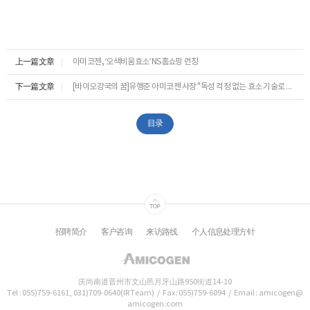
ESG
areers
上一篇文章
아미코젠, ‘오색비움효소’ NS홈쇼핑 런칭
下一篇文章
[바이오강국의 꿈]유행준 아미코젠 사장 "독성 걱정 없는 효소 기술로 친환경 바이오의약품 만들죠"
CONTACT
目录
招聘简介
客户咨询
来访路线
个人信息处理方针
庆尚南道晋州市文山邑月牙山路950街道14-10
Tel : 055)759-6161, 031)709-0640(IR Team)
/
Fax : 055)759-6094
/
Email : amicogen@
amicogen.com