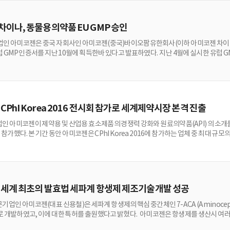
차이나, 동물용의약품 EU GMP 승인
업인 아미코젠은 중국 자회사인 아미코젠(중국)바이오팜유한회사(이하 아미코젠 차이나)가
유럽 GMP 인증서를 지난 10월에 획득한바 있다고 발표하였다. 지난 4월에 실시한 유럽
높은 품질은 물론 제조시설 및 안전관리 시스템이 이미 글로벌 선진수준에 도달하였음
을 실시한 노력의 결과로 평가하고 있다. 아미코젠 차이나측 영업담당자는 “세프퀴놈
있는 동물용 항생제인데…
CPhI Korea 2016 전시회 참가로 세계제약시장 본격 진출
인 아미코젠이 제약용 및 산업용 효소제품의 경쟁력 강화와 원료의약품(API) 의 소개를 
6에 참가했다. 본 기간 동안 아미코젠은 CPhI Korea 2016에 참가하는 업체 중 최
이하 아미코젠차이나)와 공동으로 전시회에 참석하여 친환경 제약산업 제품 및 우수한 기
한공사(현, 아미코젠 차이나)와 인수 계약을 체결한 바 있다. 본 전시회 참가는 아
에 적극적…
 세계 최초의 발효법 세파계 항생제 제조기술개발 성공
업인 아미코젠(대표 신용철)은 세파계 항생제의 핵심 중간체인 7-ACA (Aminocepha
로 개발하였고, 이에 대한 특허를 출원했다고 밝혔다. 아미코젠은 항생제를 생산시 여
대체함으로써 화학합성 공정에서 발생하는 오염물질과 비용을 감소시킴은 물론 높은 품질