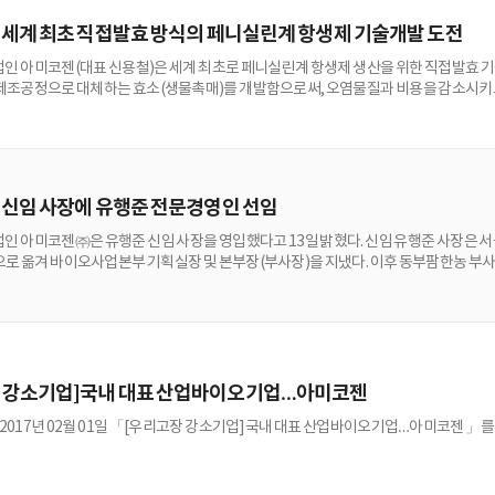
 세계 최초 직접발효 방식의 페니실린계 항생제 기술개발 도전
인 아미코젠(대표 신용철)은 세계 최초로 페니실린계 항생제 생산을 위한 직접발효 기
제조공정으로 대체하는 효소(생물촉매)를 개발함으로써, 오염물질과 비용을 감소시키고 높
 세계 최초로 7-ACA(세파계 항생제 중간체) 생산용 1단계 효소(CX 효소)를 개발하여 
공하여 사업화를 추진 중에 있다. 아미코젠은 최근 페니실린계 항생제의 여러가지 중
계 시장에서…
 신임 사장에 유행준 전문경영인 선임
인 아미코젠㈜은 유행준 신임 사장을 영입했다고 13일 밝혔다. 신임 유행준 사장은
로 옮겨 바이오사업본부 기획실장 및 본부장(부사장)을 지냈다. 이후 동부팜한농 부사
제당 바이오사업본부 재임 시절 글로벌 시장 개척, 생산 및 판매 활성화까지 신사업 
 “신임 유행준 경영총괄 사장은 산업바이오 분야에서만 35년 이상 근무한 전문 경영
을 세계 1위로 성장시키는데 크게 기여…
 강소기업]국내 대표 산업바이오기업…아미코젠
 2017년 02월 01일 「[우리고장 강소기업]국내 대표 산업바이오기업…아미코젠 」를