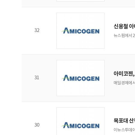
계 최초 cep
제…
신용철 아
32
뉴스핌에서 2
아미코젠,
31
매일경제에서 
목포대 산
30
이뉴스투데이에