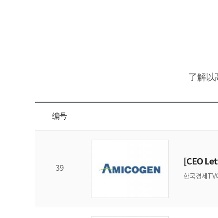
ESG
areers
CONTACT
了解以
编号
[CEO L
39
한국경제TV에서