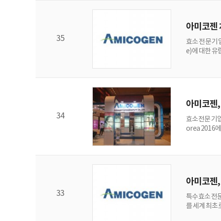
아미코젠 
35
효소 전문 기
e)에 대한 
놈설페이트는 
저한 품질경영
를 줄일 수 
아미코젠, 
34
효소전문 기업
orea 201
오팜유한회사(
루캉리커약업유
외 해외시장
아미코젠,
33
특수효소 전문기
를 세계 최초
제조공정으로 