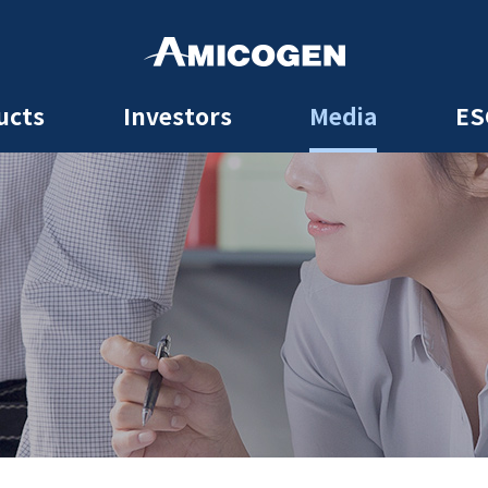
ucts
Investors
Media
ES