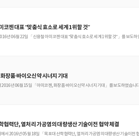
halosporin C(CPC)를 7-ACA로 한 번에 생산하는 기술(7-ACA 생산용 1단계 효
미코젠 대표 “맞춤식 효소로 세계 1위할 것”
016년 06월 22일 「신용철 아미코젠 대표 “맞춤식 효소로 세계 1위할 것”」를 보도
 화장품·바이오신약 시너지 기대
2016년 06월 15일 「아미코젠, 화장품·바이오신약 시너지 기대」를 보도하였습니다
학협력단, 열처리 가공염의 대량생산 기술이전 협약 체결
서 2016년 05월 18일 「목포대 산학협력단, 열처리 가공염의 대량생산 기술이전