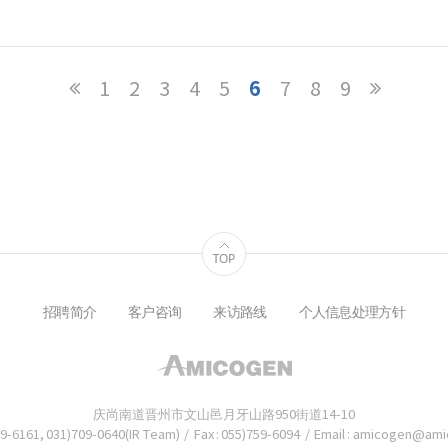
6
1
2
3
4
5
7
8
9
招聘简介
客户咨询
来访路线
个人信息处理方针
庆尚南道晋州市文山邑月牙山路950街道14-10
759-6161, 031)709-0640(IR Team)
/
Fax : 055)759-6094
/
Email : amicogen@am