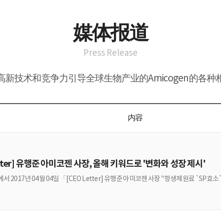
媒体报道
Press Release
高新技术和竞争力引导全球生物产业的Amicogen的各种
内容
etter] 유행준 아미코젠 사장, 올해 키워드로 '변화와 성장 제시'
 2017년 04월 04일 「[CEO Letter] 유행준 아미코젠 사장 "항생제원료 `S