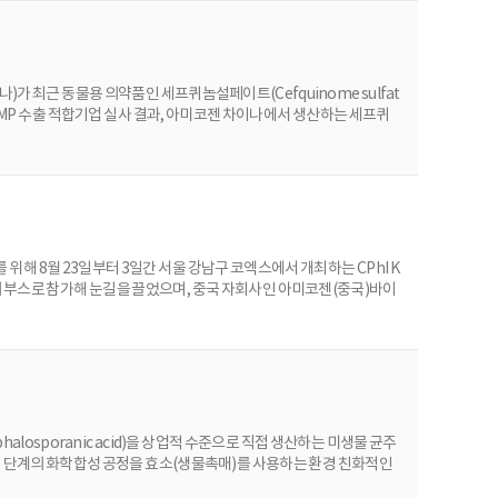
 최근 동물용 의약품인 세프퀴놈설페이트(Cefquinome sulfat
 GMP 수출 적합기업 실사 결과, 아미코젠 차이나에서 생산하는 세프퀴
을 인정받았다. 이는 아미코젠 차이나가 지난 수년간 체계적이고 철
설페이트는 다른 동물용 항생제 대비 약효지속시간이 길고, 투약횟수
위해 8월 23일부터 3일간 서울 강남구 코엑스에서 개최하는 CPhI K
대 규모의 부스로 참가해 눈길을 끌었으며, 중국 자회사인 아미코젠(중국)바이
술력을 전세계에 알렸다. 아미코젠은 지난 2015년 9월 2일 산동
미코젠이 아미코젠 차이나와 하나의 회사로서 시너지를 창출하고, 중국
losporanic acid)을 상업적 수준으로 직접 생산하는 미생물 균주
러 단계의 화학합성 공정을 효소(생물촉매)를 사용하는 환경 친화적인
의 항생제를 생산할 수 있는 기반 기술을 개발해 왔다. 그 결과 세