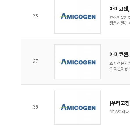
아미코젠,
38
효소 전문기업
정을 친환경 
과 2011년,
술 개발에 성
계 페니실린
아미코젠,
37
효소 전문기업
CJ제일제당으
장은 CJ제일
아미코젠 측은
SG와 라이신
[우리고장
36
NEWS1에서