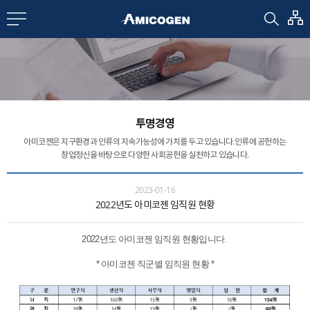
EN
CN
bout us
투명경영
R&D
아미코젠은 지구환경과 인류의 지속가능성에 가치를 두고 있습니다.
인류에 공헌하는
창업정신을 바탕으로 다양한 사회공헌을 실천하고 있습니다.
roducts
2023-01-16
2022년도 아미코젠 임직원 현황
nvestors
​2022년도 아미코젠 임직원 현황입니다.
* 아미코젠 직군별 임직원 현황 *
Media