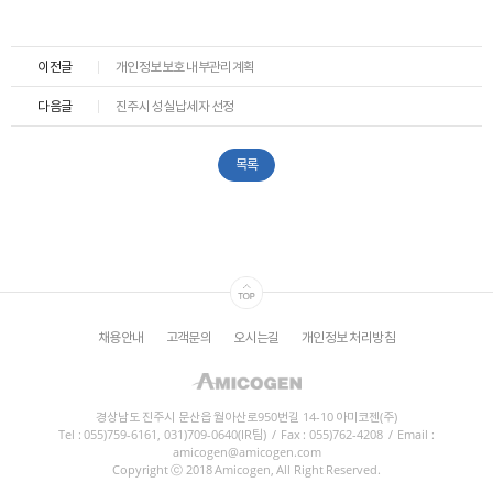
이전글
개인정보보호 내부관리계획
다음글
진주시 성실납세자 선정
목록
채용안내
고객문의
오시는길
개인정보 처리방침
경상남도 진주시 문산읍 월아산로950번길 14-10 아미코젠(주)
Tel : 055)759-6161, 031)709-0640(IR팀)
/
Fax : 055)762-4208
/
Email :
amicogen@amicogen.com
Copyright ⓒ 2018 Amicogen, All Right Reserved.