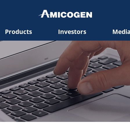
Products
Investors
Medi