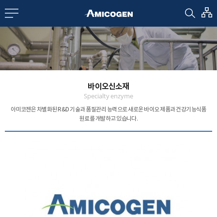
EN
CN
bout us
바이오신소재
R&D
Specialty enzyme
아미코젠은 차별화된 R&D 기술과 품질관리 능력으로
새로운 바이오 제품과 건강기능식품
원료를 개발하고 있습니다.
roducts
nvestors
Media