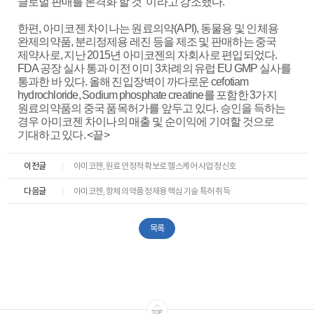
글로벌 판매를 본격화 할 것” 이라고 강조했다.
한편, 아미코젠 차이나는 원료의약(API), 동물용 및 인체용
완제의약품, 분리정제용 레진 등을 제조 및 판매하는 중국
제약사로, 지난 2015년 아미코젠의 자회사로 편입되었다.
FDA 공장 실사 통과 이전 이미 3차례의 유럽 EU GMP 실사를
통과한 바 있다. 올해 진입장벽이 까다로운 cefotiam
hydrochloride, Sodium phosphate creatine를 포함한 3가지
원료의약품의 중국 품목허가를 앞두고 있다. 승인을 득하는
경우 아미코젠 차이나의 매출 및 순이익에 기여할 것으로
기대하고 있다. <끝>
이전글
아미코젠, 원료 안정적 확보로 헬스케어 사업 청신호
다음글
아미코젠, 항체 의약품 정제용 핵심 기술 특허 취득
목록