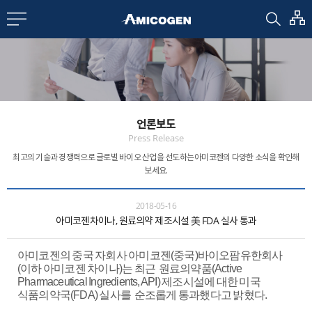
EN
CN
bout us
언론보도
R&D
Press Release
최고의 기술과 경쟁력으로 글로벌 바이오 산업을 선도하는
아미코젠의 다양한 소식을 확인해
보세요.
roducts
2018-05-16
아미코젠차이나, 원료의약 제조시설 美 FDA 실사 통과
nvestors
아미코젠의 중국 자회사 아미코젠(중국)바이오팜유한회사
Media
(이하 아미코젠 차이나)는 최근 원료의약품(Active
Pharmaceutical Ingredients, API) 제조시설에 대한 미국
식품의약국(FDA) 실사를 순조롭게 통과했다고 밝혔다.