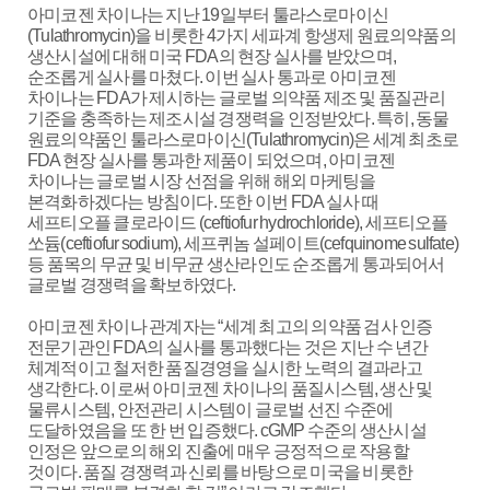
ESG
아미코젠 차이나는 지난 19일부터 툴라스로마이신
(Tulathromycin)을 비롯한 4가지 세파계 항생제 원료의약품의
생산시설에 대해 미국 FDA의 현장 실사를 받았으며,
areers
순조롭게 실사를 마쳤다. 이번 실사 통과로 아미코젠
차이나는 FDA가 제시하는 글로벌 의약품 제조 및 품질관리
기준을 충족하는 제조시설 경쟁력을 인정받았다. 특히, 동물
원료의약품인 툴라스로마이신(Tulathromycin)은 세계 최초로
FDA 현장 실사를 통과한 제품이 되었으며, 아미코젠
차이나는 글로벌 시장 선점을 위해 해외 마케팅을
본격화하겠다는 방침이다. 또한 이번 FDA 실사 때
세프티오플 클로라이드 (ceftiofur hydrochloride), 세프티오플
쏘듐(ceftiofur sodium), 세프퀴놈 설페이트(cefquinome sulfate)
등 품목의 무균 및 비무균 생산라인도 순조롭게 통과되어서
글로벌 경쟁력을 확보하였다.
아미코젠 차이나 관계자는 “세계 최고의 의약품 검사 인증
전문기관인 FDA의 실사를 통과했다는 것은 지난 수 년간
체계적이고 철저한 품질경영을 실시한 노력의 결과라고
생각한다. 이로써 아미코젠 차이나의 품질시스템, 생산 및
물류시스템, 안전관리 시스템이 글로벌 선진 수준에
도달하였음을 또 한 번 입증했다. cGMP 수준의 생산시설
인정은 앞으로의 해외 진출에 매우 긍정적으로 작용할
것이다. 품질 경쟁력과 신뢰를 바탕으로 미국을 비롯한