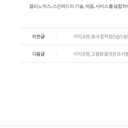
클리노믹스, 스킨메드의 기술, 제품, 서비스를 결합하여
이전글
아미코젠, 중국 합작법인(JV) 
다음글
아미코젠, 고함량 콜라겐 트리