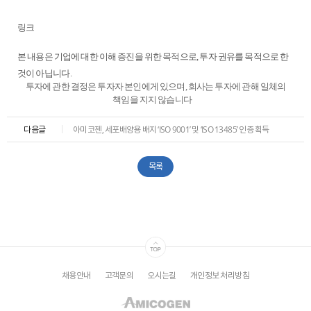
ESG
링크
areers
본 내용은 기업에 대한 이해 증진을 위한 목적으로, 투자 권유를 목적으로 한
것이 아닙니다.
투자에 관한 결정은 투자자 본인에게 있으며, 회사는 투자에 관해 일체의
책임을 지지 않습니다
다음글
아미코젠, 세포배양용 배지 ‘ISO 9001’ 및 ‘ISO 13485’ 인증 획득
목록
채용안내
고객문의
오시는길
개인정보 처리방침