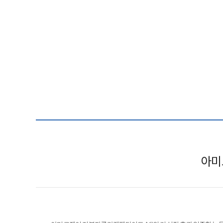
ESG
areers
아미