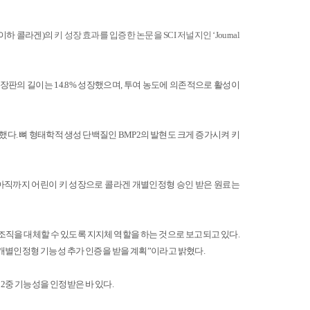
이하 콜라겐
)
의
키 성장 효과를 입증한 논문을
SCI
저널지인
‘Journal
장판의 길이는
14.8%
성장했으며
,
투여 농도에 의존적으로 활성이
절했다
.
뼈 형태학적 생성 단백질인
BMP2
의 발현도 크게 증가시켜 키
아직까지 어린이 키 성장으로 콜라겐 개별인정형 승인 받은 원료는
조직을 대체할 수 있도록 지지체 역할을 하는 것으로 보고되고 있다
.
개별인정형 기능성 추가 인증을 받을 계획
”
이라고 밝혔다
.
2
중 기능성을 인정받은 바 있다
.