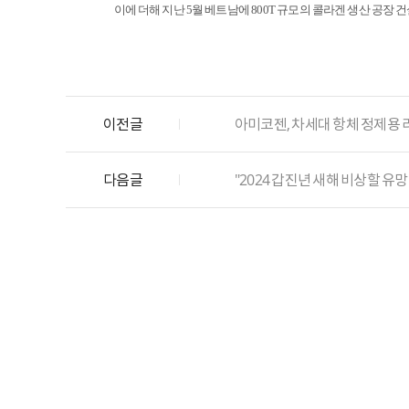
이에 더해 지난
5
월 베트남에
800T
규모의 콜라겐 생산 공장 
이전글
아미코젠, 차세대 항체 정제용 
다음글
"2024 갑진년 새해 비상할 유망종