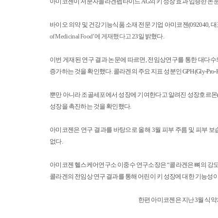
아미코젠이 저분자콜라겐펩타이드
AG
의 키 성장 효과 입증한 논
바이오 의약 및 건강기능식품 소재 전문 기업 아미코젠
(092040,
대
23
일 밝혔다
.
of Medicinal Food’
에 게재했다고
이번 게재된 연구 결과 논문에 따르면
,
전임상연구를 통한 대다수의
증가하는 것을 확인했다
.
콜라겐의 주요 지표 성분인
GPH (Gly-Pro-
뿐만 아니라 조골세포에서 성장에 기여한다고 알려진 성장호르몬
성장을 촉진하는 것을 확인했다
.
아미코젠은 연구 결과를 바탕으로 올해
3
월 피부 주름 및 피부 
없다
.
아미코젠 헬스케어연구소 이중수 연구소장은
“
콜라겐은 뼈의 강도
콜라겐의 전임상 연구 결과를 통해 어린이 키 성장에 대한 기능성
한편 아미코젠은 지난
3
월
식약