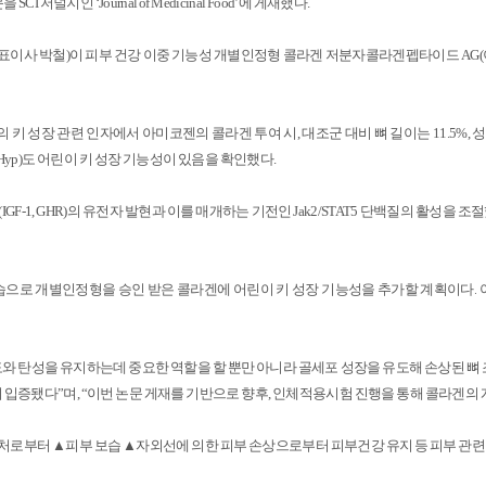
문을
SCI
저널지인
‘Journal of Medicinal Food’
에 게재했다
.
표이사 박철
)
이 피부 건강 이중 기능성 개별인정형 콜라겐 저분자콜라겐펩타이드
AG(
 키 성장 관련 인자에서 아미코젠의 콜라겐 투여 시
,
대조군 대비 뼈 길이는
11.5%,
성
Hyp)
도 어린이 키 성장 기능성이 있음을 확인했다
.
(IGF-1, GHR)
의 유전자 발현과 이를 매개하는 기전인
Jak2/STAT5
단백질의 활성을 조
보습으로 개별인정형을 승인 받은 콜라겐에 어린이 키 성장 기능성을 추가할 계획이다
.
와 탄성을 유지하는데 중요한 역할을 할 뿐만 아니라 골세포 성장을 유도해 손상된 뼈 
이 입증됐다
”
며
, “
이번 논문 게재를 기반으로 향후
,
인체적용시험 진행을 통해 콜라겐의 
처로부터 ▲피부 보습 ▲자외선에 의한 피부 손상으로부터 피부건강 유지 등 피부 관련