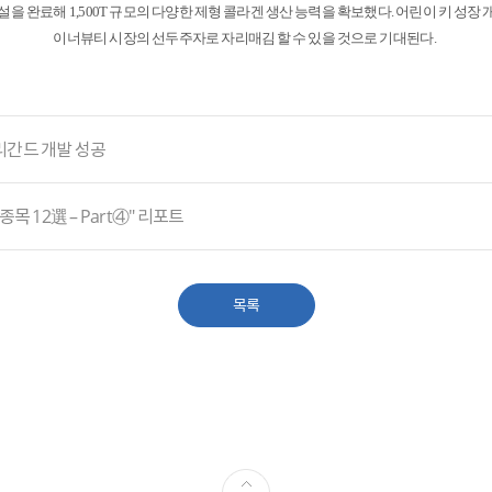
건설을 완료해
1,500T
규모의 다양한 제형 콜라겐 생산 능력을 확보했다
.
어린이 키 성장 
이너뷰티 시장의 선두주자로 자리매김 할 수 있을 것으로 기대된다
.
리간드 개발 성공
목 12選 – Part④" 리포트
목록