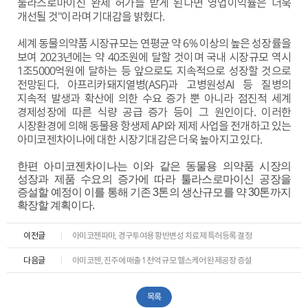
툴라스로마이신 완제 허가를 받게 된다면 영업이익률은 더욱
개선될 것"이라며 기대감을 밝혔다.
세계 동물의약품 시장규모는 연평균 약 6% 이상의 높은 성장률을
보여 2023년에는 약 40조원에 달할 것이며 국내 시장규모 역시
1조5000억원에 달하는 등 앞으로도 지속적으로 성장할 것으로
전망된다. 아프리카돼지열병(ASF)과 고병원성AI 등 질병의
지속적 발생과 확산에 의한 수요 증가 뿐 아니라 점진적 세계
경제성장에 따른 식량 공급 증가 등이 그 원인이다. 이러한
시장환경에 의해 동물용 항생제 API와 제제 사업을 전개하고 있는
아미코젠차이나에 대한 시장기대감은 더욱 높아지고 있다.
한편 아미코젠차이나는 이와 같은 동물용 의약품 시장의
성장과 제품 수요의 증가에 따라 툴라스로마이신 공장을
증설할 예정이 이를 통해 기존 3톤의 생산규모를 약 30톤까지
확장할 계획이다.
이전글
아미코젠파마, 경구투여용 황반변성 치료제 특허등록 결정
다음글
아미코젠, 진주에 매출 1천억 규모 헬스케어 완제공장 증설
목록