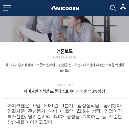
EN
CN
bout us
언론보도
R&D
Press Release
최고의 기술과 경쟁력으로 글로벌 바이오 산업을 선도하는
아미코젠의 다양한 소식을 확인해
보세요.
roducts
2021-05-07
아미코젠 실적발표, 툴라스로마이신 매출 113% 향상
nvestors
아미코젠은 6일 2021년 1분기 잠정실적을 공시했다.
Media
연결기준 전년동기 대비 매출액 21.5% 성장, 영업이익
흑자전환, 당기순이익 85.8% 성장을 기록하는 등 꾸준한
상승세를 이어가고 있다.