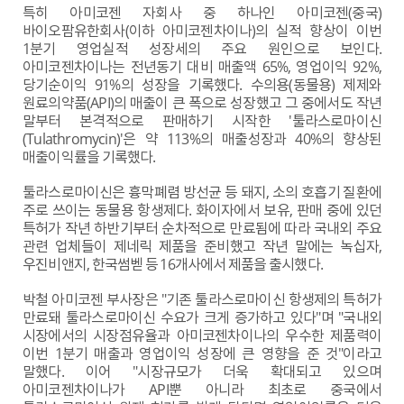
ESG
특히 아미코젠 자회사 중 하나인 아미코젠(중국)
바이오팜유한회사(이하 아미코젠차이나)의 실적 향상이 이번
1분기 영업실적 성장세의 주요 원인으로 보인다.
areers
아미코젠차이나는 전년동기 대비 매출액 65%, 영업이익 92%,
당기순이익 91%의 성장을 기록했다. 수의용(동물용) 제제와
원료의약품(API)의 매출이 큰 폭으로 성장했고 그 중에서도 작년
말부터 본격적으로 판매하기 시작한 '툴라스로마이신
(Tulathromycin)'은 약 113%의 매출성장과 40%의 향상된
매출이익률을 기록했다.
툴라스로마이신은 흉막폐렴 방선균 등 돼지, 소의 호흡기 질환에
주로 쓰이는 동물용 항생제다. 화이자에서 보유, 판매 중에 있던
특허가 작년 하반기부터 순차적으로 만료됨에 따라 국내외 주요
관련 업체들이 제네릭 제품을 준비했고 작년 말에는 녹십자,
우진비앤지, 한국썸벧 등 16개사에서 제품을 출시했다.
박철 아미코젠 부사장은 "기존 툴라스로마이신 항생제의 특허가
만료돼 툴라스로마이신 수요가 크게 증가하고 있다"며 "국내외
시장에서의 시장점유율과 아미코젠차이나의 우수한 제품력이
이번 1분기 매출과 영업이익 성장에 큰 영향을 준 것"이라고
말했다. 이어 "시장규모가 더욱 확대되고 있으며
아미코젠차이나가 API뿐 아니라 최초로 중국에서