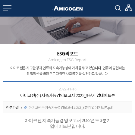
EN
CN
bout us
ESG리포트
R&D
Amicogen ESG Report
아미코젠은 지구환경과 인류의 지속가능성에 가치를 두고 있습니다.
인류에 공헌하는
창업정신을 바탕으로 다양한 사회공헌을 실천하고 있습니다.
roducts
2022-11-16
아미코젠(주) 지속가능경영보고서 2022_3분기 업데이트본
nvestors
첨부파일
아미코젠주 지속가능경영보고서 2022_3분기 업데이트본.pdf
Media
아미코젠 지속가능경영보고서 2022년도 3분기
업데이트본입니다.