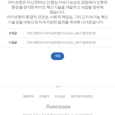
ESG
아미코젠은 지난 20여년 간 항상 지속가능성의 관점에서 인류와
환경을 생각한 바이오 혁신기술을 개발하고 사업을 영위해
왔습니다.
areers
아미코젠의 환경적 건전성, 사회적 책임성, 그리고 지속가능 혁신
기술성을 바탕으로 지속가능한 발전을 계속해 나가겠습니다.
이전글
아미코젠(주) 지속가능경영보고서 2022_4분기 업데이트본
다음글
아미코젠(주) 지속가능경영보고서 2022_2분기 업데이트본
목록
채용안내
고객문의
오시는길
개인정보 처리방침
경상남도 진주시 문산읍 월아산로950번길 14-10 아미코젠(주)