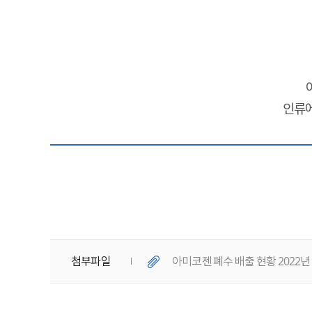
ESG
areers
인류에
첨부파일
아미코젠 폐수 배출 현황 2022년 7