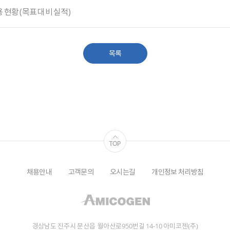
 현황 (목표 대비 실적)
목록
채용안내
고객문의
오시는길
개인정보 처리방침
경상남도 진주시 문산읍 월아산로950번길 14-10 아미코젠(주)