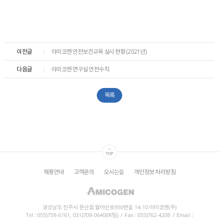
ESG
areers
이전글
아미코젠 안전보건교육 실시 현황 (2021년)
다음글
아미코젠 연구실 안전수칙
목록
채용안내
고객문의
오시는길
개인정보 처리방침
경상남도 진주시 문산읍 월아산로950번길 14-10 아미코젠(주)
Tel : 055)759-6161, 031)709-0640(IR팀)
/
Fax : 055)762-4208
/
Email :