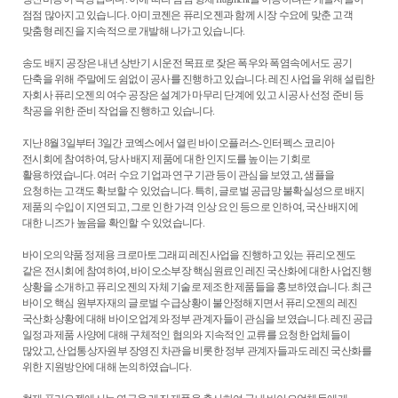
점점 많아지고 있습니다
.
아미코젠은 퓨리오젠과 함께 시장 수요에 맞춘 고객
맞춤형 레진을 지속적으로 개발해 나가고 있습니다
.
송도 배지 공장은 내년 상반기 시운전 목표로 잦은 폭우와 폭염속에서도 공기
단축을 위해 주말에도 쉼없이 공사를 진행하고 있습니다
.
레진 사업을 위해 설립한
자회사 퓨리오젠의 여수 공장은 설계가 마무리 단계에 있고 시공사 선정 준비 등
착공을 위한 준비 작업을 진행하고 있습니다
.
지난
8
월
3
일부터
3
일간 코엑스에서 열린 바이오플러스
-
인터펙스 코리아
전시회에 참여하여
,
당사 배지 제품에 대한 인지도를 높이는 기회로
활용하였습니다
.
여러 수요 기업과 연구 기관 등이 관심을 보였고
,
샘플을
요청하는 고객도 확보할 수 있었습니다
.
특히
,
글로벌 공급망 불확실성으로 배지
제품의 수입이 지연되고
,
그로 인한 가격 인상 요인 등으로 인하여
,
국산 배지에
대한 니즈가 높음을 확인할 수 있었습니다
.
바이오의약품 정제용 크로마토그래피 레진사업을 진행하고 있는 퓨리오젠도
같은 전시회에 참여하여
,
바이오소부장 핵심원료인 레진 국산화에 대한 사업진행
상황을 소개하고 퓨리오젠의 자체 기술로 제조한 제품들을 홍보하였습니다
.
최근
바이오 핵심 원부자재의 글로벌 수급상황이 불안정해지면서 퓨리오젠의 레진
국산화 상황에 대해 바이오업계와 정부 관계자들이 관심을 보였습니다
.
레진 공급
일정과 제품 사양에 대해 구체적인 협의와 지속적인 교류를 요청한 업체들이
많았고
,
산업통상자원부 장영진 차관을 비롯한 정부 관계자들과도 레진 국산화를
위한 지원방안에 대해 논의하였습니다
.