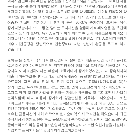
미래사업인 배지와 레진 공장 건설을 위한 시설투자금 조달입니다
.
구체적인 사용
목적은 공시를 통해 기재하였으며
,
배지공장 투자에
200
억원
,
레진공장에
200
억원
투자될 계획입니다
.
당초 당사는 송도 배지공장 약
700
억원
,
여수 레진공장에 약
200
억원 총
900
억원 예상하였습니다
.
그러나
,
세계 경기의 영향으로 원자재가
상승과 건설비
,
기계장치비
,
인건비 등이
20~30%
증가되어
300
억원 이상
증가되었습니다
.
또 그 동안 당사는 투자자산을 활용하여 미래사업을 잘 추진해
왔으나 당사가 보유한 유가증권의 가치가 하락하여 당사 자본조달에 어려움이
생겼습니다
.
이러한 이유로 금번에
CB
를 발행하게 되었습니다
.
송도 배지공장과
여수 레진공장은 정상적으로 진행중이며 내년 상반기 완공을 목표로 하고
있습니다
.
둘째는 올 상반기 적자에 대한 건입니다
.
올해 반기 매출은 전년 동기와 유사한
620
억원이었지만
,
영업이익은 적자전환하여 영업손실
41
억원을 기록했습니다
.
당사와 아미코젠차이나는 매출이 소폭이나마 증가하였지만
,
기타 종속회사의
매출이 하락하였습니다
.
그리고
‘
건식 완제공장
’
등 진행되었던 고정자산 투자가
완료됨에 따른 비용 인식 및 인원 증가 등으로 고정비
(
감가상각비 등
)
가
증가되었고
, K-Nutra
브랜드 광고 등으로 인해 광고선전비가 증가하였습니다
.
그리고 배지 및 레진사업을 담당하는 자회사 비욘드셀 및 퓨리오젠의 사업이
본격화됨에 따라 비용이 증가하여 영업손실을 기록하게 되었습니다
.
또한
아미코젠차이나는
1
분기 베이징 동계올림픽에 따른 공장 가동 중단 등으로
전년동기대비 영업이익이 감소하였습니다
.
반기순손실은
195
억원으로 당사가
보유한 금융자산의 가치 하락으로 반기순이익 역시 적자전환 하였습니다
.
최근
주식시장의 침체로 인해 손실 규모가 크게 증가하였으며
,
당반기 셀리드
93
억원
,
클리노믹스
61
억원 등의 평가손실이 반영되었습니다
.
또한 혁신기술을 개발하고
사업화 하는 자회사들의 공정가치가 감소하였습니다
.