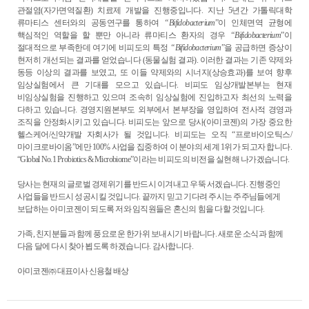
관절염
(
자가면역질환
)
치료제 개발을 진행중입니다
.
지난
5
년간 가톨릭대학
류마티스 센터와의 공동연구를 통하여
“Bifidobacterium
”
이 인체면역 균형에
핵심적인 역할을 할 뿐만 아니라 류마티스 환자의 경우
“Bifidobacterium
”
이
절대적으로 부족한데 여기에 비피도의 특정
“Bifidobacterium
”
을 공급하면 증상이
현저히 개선되는 결과를 얻었습니다
(
동물실험 결과
).
이러한 결과는 기존 약제와
동등 이상의 결과를 보였고
,
또 이들 약제와의 시너지
(
상승효과
)
를 보여 향후
임상실험에서 큰 기대를 모으고 있습니다
.
비피도 임상개발본부는 현재
비임상실험을 진행하고 있으며 조속히 임상실험에 진입하고자 최선의 노력을
다하고 있습니다
.
경영지원본부도 외부에서 본부장을 영입하여 전사적 경영과
조직을 안정화시키고 있습니다
.
비피도는 앞으로 당사
(
아미코젠
)
의 가장 중요한
헬스케어
/
신약개발 자회사가 될 것입니다
.
비피도는 오직
“
프로바이오틱스
/
마이크로바이옴
”
에만
100%
사업을 집중하여 이 분야의 세계
1
위가 되고자 합니다
.
“Global No.1 Probiotics & Microbiome”
이라는 비피도의 비전을 실현해 나가겠습니다
.
당사는 현재의 글로벌 경제위기를 반드시 이겨내고 우뚝 서겠습니다
.
진행중인
사업들을 반드시 성공시킬 것입니다
.
끝까지 믿고 기다려 주시는 주주님들에게
보답하는 아미코젠이 되도록 저와 임직원들은 혼신의 힘을 다할 것입니다
.
가족
,
친지분들과 함께 풍요로운 한가위 보내시기 바랍니다
.
새로운 소식과 함께
다음 달에 다시 찾아 뵙도록 하겠습니다
.
감사합니다
.
아미코젠㈜
대표이사
신용철
배상