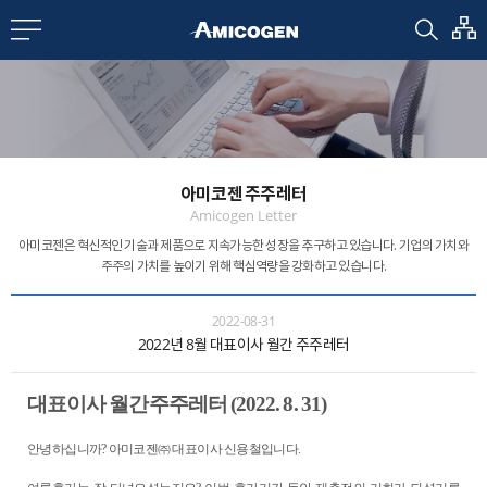
EN
CN
bout us
아미코젠 주주레터
R&D
Amicogen Letter
아미코젠은 혁신적인 기술과 제품으로 지속가능한 성장을 추구하고 있습니다.
기업의 가치와
주주의 가치를 높이기 위해 핵심역량을 강화하고 있습니다.
roducts
2022-08-31
2022년 8월 대표이사 월간 주주레터
nvestors
대표이사 월간주주레터
(2022. 8. 31)
Media
안녕하십니까
?
아미코젠㈜ 대표이사 신용철입니다
.