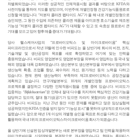
차별화되었습니다
.
이러한 성공적인 인체적용시험 결과를 바탕으로
KFDA
와
사전미팅을 통하여 지도를 받았으며
,
이번주에 개별인정형 건강기능식품원료로
신청할 예정입니다
. “
저분자 콜라겐 펩타이드
AG”
가 올 해 내로 개별인정형으로
승인되면
,
그 동안 수입에 의존하던 콜라겐 제품을 아미코젠 효소기술로 제조된
기능성
“
저분자 콜라겐 펩타이드
AG”
가 대체할 수 있고 또 속효성 원료로서 큰
기대를 모으고 있어 향후 매출 증대가 기대됩니다
.
당사 헬스케어사업의
“
프로바이오틱스 및 마이크로바이옴
”
핵심
파이프라인으로서 작년
10
월에 인수한 비피도는 올 상반기에 회사의 비전
,
조직
,
기술개발 및 생산공장의 목표를 새로 확정하였고 여기에 맞는 인력을
충원하였습니다
.
비피도 영업본부도 영업본부장을 외부에서 영입하는 등 국내 및
해외 영업을 대폭 강화하였습니다
.
생산본부도 생산본부장을 외부에서 영입하여
생산능력 확충
,
조업률 향상
,
폐수처리 개선
,
원가개선 등의 노력을 다하고
있습니다
.
현재 완제 생산능력이 부족하여 제
2
프로바이오틱스 공장건설을
계획하고 있습니다
.
연구개발본부도
10
개의 개별인정형 프로바이오틱스
프로젝트를 결정하고 다양한 인체적용시험을 진행 중에 있습니다
.
비피도가
집중하는
“Bifidobacterium
”
은 인체내 절대 다수를 차지하여 핵심적인 건강기능을
담당하고 있으며
,
절대 혐기성
(
공기가 있으면 자라지 못함
)
이라 생산이 어려운
균주입니다
.
비피도는 지난
23
년 동안 이런 문제를 해결하고 많은 임상실험에
성공하였지만
KFDA
인증을 받지 않아
“
기능성 표시
”
를 못하여 상대적으로 타사에
밀렸습니다
.
앞으로 매년
1
개 이상의 개별형 승인을 목표로 최선을 다하고 이것을
활용하여 국내
1
위의 프로바이오틱스
/
마이크로바이옴 회사가 되겠습니다
.
올 상반기에 신설된 임상개발본부는 새로 본부장을 영입하고 팀 인력을 채용하여
마이크로바이옴 신약개발을 본격적으로 개시하였습니다
.
현재는 류마티스