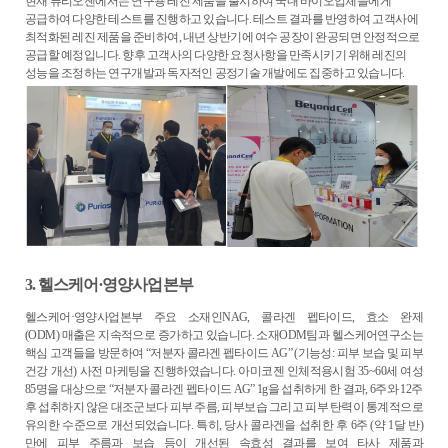
현재 퓨리오젠에서는 연구용 레진 제품을 출시하여 국내 바이오업체들에게
공급하여 다양한 테스트를 진행하고 있습니다
.
테스트 결과를 반영하여 고객사에
최적화된 레진 제품을 준비하여
,
내년 상반기에 여수 공장이 완공되면 안정적으로
공급할 예정입니다
.
향후 고객사의 다양한 요청사항을 만족시키기 위해 레진의
성능을 조정하는 연구개발과 독자적인 공정기술 개발에도 집중하고 있습니다
.
3.
헬스케어
∙
영양사업본부
헬스케어
·
영양사업본부 주요 소재인
NAG,
콜라겐 펩타이드
,
효소 완제
(ODM)
매출은 지속적으로 증가하고 있습니다
.
소재
ODM
팀과 헬스케어연구소는
핵심 고객들을 방문하여
“
저분자 콜라겐 펩타이드
AG” (
기능성
:
피부 보습 및 피부
건강 개선
)
사전 마케팅을 진행하였습니다
.
아미코젠 인체적용시험
35~60
세
여성
85
명을 대상으로
“
저분자 콜라겐 펩타이드
AG” 1g
을 섭취하게 한 결과
, 6
주와
12
주
후 섭취하지 않은 대조군보다 피부 주름
,
피부보습 그리고 피부 탄력이 통계적으로
유의한 수준으로 개선되었습니다
.
특히
,
당사 콜라겐을 섭취한 후
6
주
(
약
1
달 반
)
만에 피부 주름과 보습 등이 개선된 속효성 결과를 보여 타사 제품과