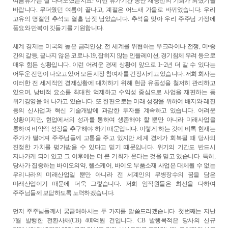
ESG
여름휴가는 잘 다녀오셨는지요
?
이번 휴가기간 동안 재충전의 기회가 되셨기를
바랍니다
.
무더웠던 여름이 끝나고
,
계절은 어느새 가을로 바뀌었습니다
.
우리
고유의 명절인 추석도 열흘 남짓 남았습니다
.
추석을 맞아 우리 주주님 가정에
풍요와 만복이 깃들기를 기원합니다
.
areers
세계 경제는 미국의 높은 금리인상
,
전 세계를 위협하는 우크라이나 전쟁
,
미
•
중
간의 갈등
,
끝나지 않은 코로나
-19,
잡히지 않는 인플레이션
,
경기침체 우려 등으로
매우 힘든 상황입니다
.
이런 어려운 경제 상황이 앞으로
1~2
년 더 갈 수 있다는
어두운 전망이 나오고 있어 모든 시장 참여자를 긴장시키고 있습니다
.
저희 회사는
이러한 전 세계적인 경제상황에 대처하기 위해 현금 유동성을 철저히 관리하고
있으며
,
낭비적 요소를 최대한 억제하고 수익성 중심으로 사업을 재편하는 등
위기경영을 해 나가고 있습니다
.
또 한편으로는 미래 성장을 위하여 배지와 레진
등의 신사업과 혁신 기술개발에 과감한 투자를 계속하고 있습니다
.
어려운
상황이지만
,
현업에서의 성과를 통하여 생존해야 할 뿐만 아니라 미래사업을
통하여 비약적 성장을 추구해야 하기 때문입니다
.
이렇게 하는 것이 비록 현재는
주가가 떨어져 주주님들께 고통을 주고 있지만 세계 경제가 회복될 때 당사의
진정한 가치를 평가받을 수 있다고 믿기 때문입니다
.
위기의 기간도 반드시
지나가게 되어 있고 그 이후에는 더 큰 기회가 온다는 것을 믿고 있습니다
.
특히
,
당사가 집중하는 바이오의약
,
헬스케어
,
바이오 부품소재 사업은 대체될 수 없는
우리나라의 미래산업일 뿐만 아니라 전 세계인의 무병장수의 꿈을 담은
미래산업이기 때문에 더욱 그렇습니다
.
저희 임직원들은 최선을 다하여
주주님들께 보답하도록 노력하겠습니다
.
먼저 주주님들께서 궁금해하시는 두 가지를 말씀드리겠습니다
.
첫번째는 지난
7
월 발행한 전환사채
(CB) 400
억원 건입니다
. CB
발행목적은 당사의 신규