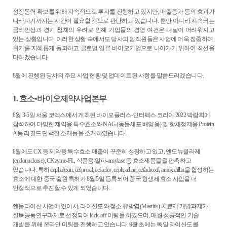
성장동력 확보를 위해 지속적으로 투자를 진행하고 있지만
,
매출증가 등의 효과가
나타나기까지는 시간이 필요할 것으로 판단하고 있습니다
.
뿐만 아니라 지속되는
금리인상과 경기 침체의 우려로 인해 기업들의 경영 여건은 나날이 어려워지고
있는 상황입니다
.
이러한 상황 속에서도 당사의 임직원들은 사업에 더욱 집중하여
,
위기를 지혜롭게 돌파하고 글로벌 일류 바이오기업으로 나아가기 위하여 최선을
다하겠습니다
.
8
월에 진행된 당사의 주요 사업 현황 및 업데이트된 사항을 말씀드리겠습니다
.
1.
효소•바이오제약사업본부
8
월
3-5
일 서울 코엑스에서 개최된 바이오플러스
-
인터펙스 코리아
2022
박람회에
참석하여 다양한 제약용 특수효소와
NAG (
동물세포 배양용
)
및 항체정제용
Protein
A
등 리간드 단백질 소재들을 소개하였습니다
.
8
월에도
CX
등 제약용 특수효소 매출이 꾸준히 성장하고 있고
,
엔도뉴클라제
(endonuclease), CKzyme-FL,
식품용 알파
-amylase
등 효소제품들을 판촉하고
있습니다
.
특히
cephalexin, cefprozil, cefaclor, cephradine, cefadroxil, amoxicillin
을 합성하는
효소에 대한 중국 출원 특허가
8
월
5
일 등록되어 중국 항생제 효소 사업을 더
안정적으로 추진할 수 있게 되었습니다
.
엔돌라이신 사업에 있어서
,
라이산도와 젖소 유방염
(Mastitis)
치료제 개발과제가
한독공동연구과제로 선정되어
kick-off
미팅을 하였으며
,
매월 성공적인 기술
개발을 위해 온라인 미팅을 진행하고 있습니다
.
9
월 초에는 독일 라이산도를