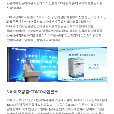
방문하여 엔돌라이신 사업과 라이산도의
IPO
에 관해 좀 더 구체적으로 논의할
계획입니다
.
아미코젠차이나는 튤라스로마이신 공장 건설을 차질없이 진행 중인 가운데
,
지난
24
일 중국 우한시에서 튤라스로마이신 제품 출시 발표회를 개최하여
대내외적으로 동물용 항생제 원료와 완제품들을 소개하였습니다
.
또한
,
튤라스로마이신 프로젝트의 성공적인 기술개발과 상용화 실적에 힘입어 중국
산동성공업정보화 기관으로부터 국가급 신형
“
강소기업
”
에 선정되어 항생제
분야에서의 기술력을 인정받게 되었습니다
.
2.
바이오공정•
CDMO
사업본부
바이오프로세스 연구소는 자회사 퓨리오젠과 더불어
Protein A, G, L
레진 외에 항체
fragment
정제용 레진을 개발하고 있습니다
.
항체
fragment
는 작은 사이즈로 인해
일반 항체에 비해 안정성이 떨어지는 대신
,
암조직세포에 침투가 용이하고 낮은
생산비용이 특징입니다
.
이에 따라 점점 항체
fragment
를 이용하려는 개발자들이